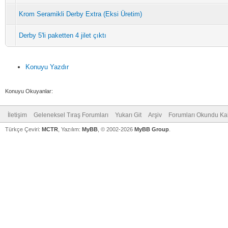
Krom Seramikli Derby Extra (Eksi Üretim)
Derby 5'li paketten 4 jilet çıktı
Konuyu Yazdır
Konuyu Okuyanlar:
İletişim
Geleneksel Tıraş Forumları
Yukarı Git
Arşiv
Forumları Okundu Ka
Türkçe Çeviri:
MCTR
, Yazılım:
MyBB
, © 2002-2026
MyBB Group
.