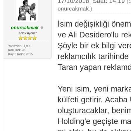
17/10/2018, Saat: 14:19
(
onurcakmak
.)
İsim değişikliği önem
onurcakmak
ve Ali Desidero'lu re
Koleksiyoner
Şöyle bir ek bilgi ve
Yorumları: 1,996
Konuları: 28
reklamcılık tarihinde 
Kayıt Tarihi: 2015
Taran yapan reklamd
Yeni isim, yeni mark
külfeti getirir. Acab
oluşturacaklar, benim
Holding'e geçişte mar