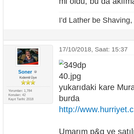
mi oldu, bu da aklıma
I'd Lather be Shaving
17/10/2018, Saat: 15:37
Soner
Kıdemli Üye
yukarıdaki kare Murat
Yorumları: 1,784
Konuları: 42
burda
Kayıt Tarihi: 2018
http://www.hurriyet.
Umarım p&g ye satılma