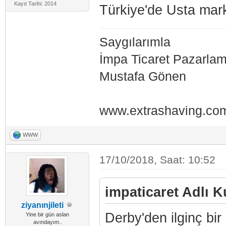
Kayıt Tarihi: 2014
Türkiye'de Usta mark
Saygılarımla
İmpa Ticaret Pazarla
Mustafa Gönen
www.extrashaving.co
WWW
17/10/2018, Saat: 10:52
impaticaret Adlı Ku
ziyanınjileti
Derby'den ilginç bir
Yine bir gün aslan
avındayım..