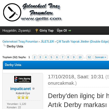
Hoşgeldin, Ziyaretçi:
Giriş Yap
Üye Ol
Geleneksel Tıraş Forumları
›
JİLETLER
›
Çift Taraflı Yaprak Jiletler (Double Edge
Derby Usta
Toplam (52) Sayfa:
1
2
3
4
5
6
7
8
9
10
..
52
Sonraki »
Derby Usta
17/10/2018, Saat: 10:31
(
onurcakmak
.)
impaticaret
Kıdemli Üye
Derby'den ilginç bir 
Artık Derby markası 
Yorumları: 1,120
Konuları: 22