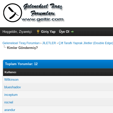
Hoşgeldin, Ziyaretçi:
Giriş Yap
Üye Ol
Geleneksel Tıraş Forumları
›
JİLETLER
›
Çift Taraflı Yaprak Jiletler (Double Edge
Kimler Göndermiş?
Toplam Yorumlar: 12
Kullanıcı
Wilkinson
blueshadov
inceptum
rocnel
arandur