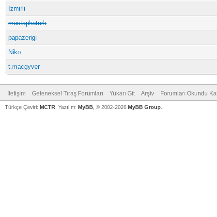
İzmirli
mustaphaturk
papazerigi
Niko
t.macgyver
İletişim
Geleneksel Tıraş Forumları
Yukarı Git
Arşiv
Forumları Okundu Ka
Türkçe Çeviri:
MCTR
, Yazılım:
MyBB
, © 2002-2026
MyBB Group
.