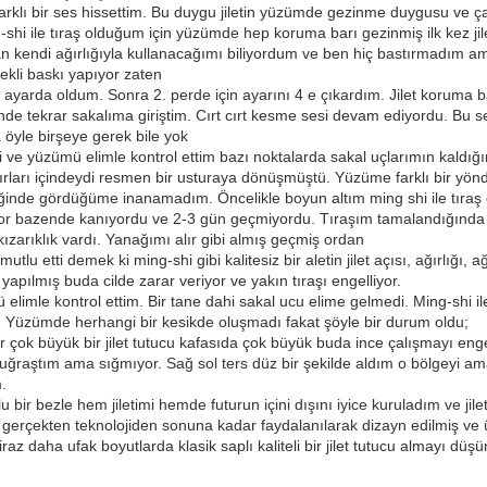
 farklı bir ses hissettim. Bu duygu jiletin yüzümde gezinme duygusu ve ça
shi ile tıraş olduğum için yüzümde hep koruma barı gezinmiş ilk kez 
an kendi ağırlığıyla kullanacağımı biliyordum ve ben hiç bastırmadım ama
ekli baskı yapıyor zaten
 ayarda oldum. Sonra 2. perde için ayarını 4 e çıkardım. Jilet koruma 
yönde tekrar sakalıma giriştim. Cırt cırt kesme sesi devam ediyordu. 
öyle birşeye gerek bile yok
i ve yüzümü elimle kontrol ettim bazı noktalarda sakal uçlarımın kaldığın
 sınırları içindeydi resmen bir usturaya dönüşmüştü. Yüzüme farklı bir yö
tiğinde gördüğüme inanamadım. Öncelikle boyun altım ming shi ile tıraş o
yor bazende kanıyordu ve 2-3 gün geçmiyordu. Tıraşım tamalandığında
kızarıklık vardı. Yanağımı alır gibi almış geçmiş ordan
tlu etti demek ki ming-shi gibi kalitesiz bir aletin jilet açısı, ağırlığı,
pılmış buda cilde zarar veriyor ve yakın tıraşı engelliyor.
limle kontrol ettim. Bir tane dahi sakal ucu elime gelmedi. Ming-shi il
m. Yüzümde herhangi bir kesikde oluşmadı fakat şöyle bir durum oldu;
ur çok büyük bir jilet tutucu kafasıda çok büyük buda ince çalışmayı enge
ğraştım ama sığmıyor. Sağ sol ters düz bir şekilde aldım o bölgeyi am
ım.
bir bezle hem jiletimi hemde futurun içini dışını iyice kuruladım ve jil
gerçekten teknolojiden sonuna kadar faydalanılarak dizayn edilmiş ve ür
az daha ufak boyutlarda klasik saplı kaliteli bir jilet tutucu almayı 