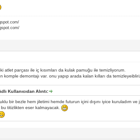
logspot.com/
logspot.com/
ki atlet parçası ile iç kısımları da kulak pamuğu ile temizliyorum.
n komple demontajı var. onu yapıp arada kalan kılları da temizleyeibliriz
lı Kullanıcıdan Alıntı:
lu bir bezle hem jiletimi hemde futurun içini dışını iyice kuruladım ve j
bu titizlikten eser kalmayacak.