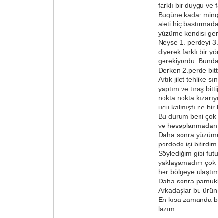
farklı bir duygu ve
Bugüne kadar ming-
aleti hiç bastırmad
yüzüme kendisi ger
Neyse 1. perdeyi 3.
diyerek farklı bir 
gerekiyordu. Bunda 
Derken 2.perde bitt
Artık jilet tehlike
yaptım ve tıraş bit
nokta nokta kızarı
ucu kalmıştı ne bir 
Bu durum beni çok mu
ve hesaplanmadan ya
Daha sonra yüzümü e
perdede işi bitirdi
Söylediğim gibi fut
yaklaşamadım çok u
her bölgeye ulaşt
Daha sonra pamuklu 
Arkadaşlar bu ürün 
En kısa zamanda bir
lazım.