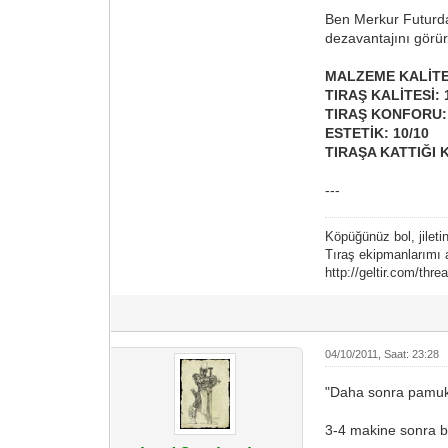
Ben Merkur Futurda
dezavantajını görü
MALZEME KALİTES
TIRAŞ KALİTESİ: 
TIRAŞ KONFORU: 
ESTETİK: 10/10
TIRAŞA KATTIĞI K
---
Köpüğünüz bol, jileti
Tıraş ekipmanlarımı a
http://geltir.com/thr
04/10/2011, Saat: 23:28
"Daha sonra pamuklu
3-4 makine sonra bu