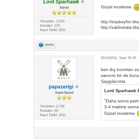
Lord Sparhawk
Güzel inceleme.
Admin
Yorumları: 3,515
http://tiraskeyfim.b
Konuları: 125
http://saklinotalar.b
Kayıt Tarihi: 2011
WWW
05/10/2011, Saat: 00:15
ben dış kısımları es
sanırım bir de bunu
Saygılarımla
papazerigi
Lord Sparhawk Ad
SuperSpeed
"Daha sonra pamuk
Yorumları: 2,766
3-4 makine sonra 
Konuları: 50
Güzel inceleme.
Kayıt Tarihi: 2011