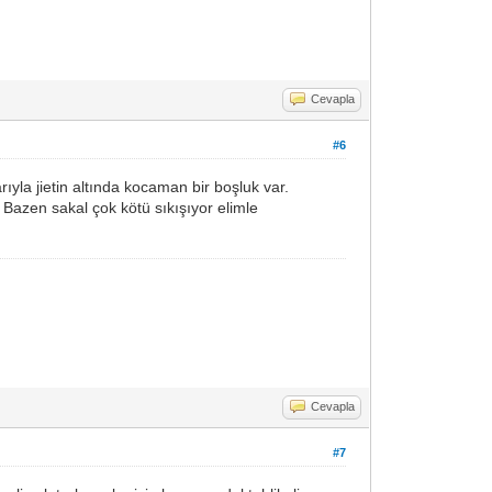
Cevapla
#6
yla jietin altında kocaman bir boşluk var.
azen sakal çok kötü sıkışıyor elimle
Cevapla
#7