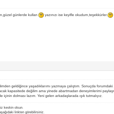
un,güzel günlerde kullan
yazınızı ise keyifle okudum,teşekkürler.
limden geldiğince yaşadıklarımı yazmaya çalıştım. Sonuçda forumdaki 2
acak kapasitede değilim ama yinede abartmadan deneyimlerimi payla
de içinin dolması lazım. Yeni gelen arkadaşlarada ışık tutmalıyız.
niz keskin olsun.
şağıdaki linkten görebilirsiniz.