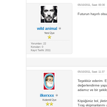
05/10/2011, Saat: 00:30
Futurun hayırlı ols
wild animal
Yeni Üye
Yorumları: 22
Konuları: 0
Kayıt Tarihi: 2011
05/10/2011, Saat: 11:37
Teşekkür ederim. E
değerlendirme yap
adamız ve bir şekil
ilkerxxx
Kıdemli Üye
Köpüğünüz bol, jileti
Tıraş ekipmanlarımı a