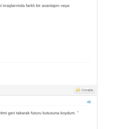
raşlarımda farklı bir avantajını veya
Cevapla
#2
letimi geri takarak futuru kutusuna koydum. "