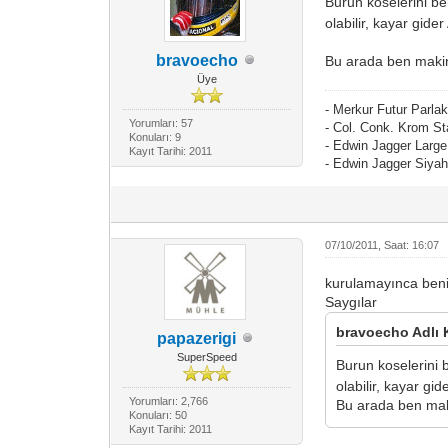
Burun koselerini be
olabilir, kayar gide
bravoecho
Bu arada ben makin
Üye
- Merkur Futur Parl
Yorumları: 57
- Col. Conk. Krom S
Konuları: 9
- Edwin Jagger Larg
Kayıt Tarihi: 2011
- Edwin Jagger Siya
07/10/2011, Saat: 16:07
kurulamayınca beni
Saygılar
bravoecho Adlı K
papazerigi
SuperSpeed
Burun koselerini 
olabilir, kayar gi
Yorumları: 2,766
Bu arada ben maki
Konuları: 50
Kayıt Tarihi: 2011