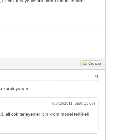
, eli cok terleyenler icin krom model tehlikeli
Cevapla
#8
va kuruluyorum.
(07/10/2011, Saat: 15:07)
ri, eli cok terleyenler icin krom model tehlikeli