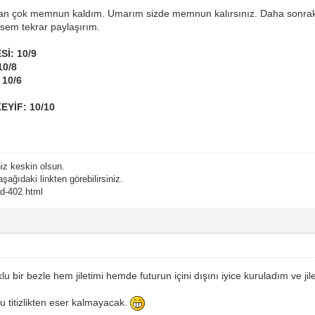
n çok memnun kaldım. Umarım sizde memnun kalırsınız. Daha sonraki tı
rsem tekrar paylaşırım.
İ: 10/9
10/8
10/6
EYİF: 10/10
niz keskin olsun.
şağıdaki linkten görebilirsiniz.
ead-402.html
 bir bezle hem jiletimi hemde futurun içini dışını iyice kuruladım ve ji
 titizlikten eser kalmayacak.