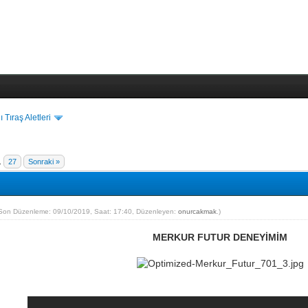
ı Tıraş Aletleri
..
27
Sonraki »
Son Düzenleme: 09/10/2019, Saat: 17:40, Düzenleyen:
onurcakmak
.)
MERKUR FUTUR DENEYİMİM