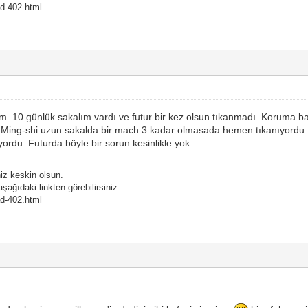
ead-402.html
10 günlük sakalım vardı ve futur bir kez olsun tıkanmadı. Koruma barı
 Ming-shi uzun sakalda bir mach 3 kadar olmasada hemen tıkanıyordu. B
rdu. Futurda böyle bir sorun kesinlikle yok
niz keskin olsun.
şağıdaki linkten görebilirsiniz.
ead-402.html