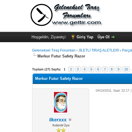
Hoşgeldin, Ziyaretçi:
Giriş Yap
Üye Ol
Geleneksel Tıraş Forumları
›
JİLETLİ TIRAŞ ALETLERİ
›
Parçal
Merkur Futur Safety Razor
Toplam (27) Sayfa:
1
2
3
4
5
6
7
8
9
10
Merkur Futur Safety Razor
04/10/2011, Saat: 22:17
(
ilkerxxx
Kıdemli Üye