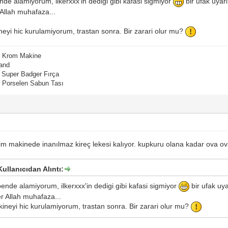
nde alamiyorum, ilkerxxx'in dedigi gibi kafasi sigmiyor
bir ufak uyari
r Allah muhafaza...
eyi hic kurulamiyorum, trastan sonra. Bir zarari olur mu?
ak Krom Makine
tand
e Super Badger Fırça
h Porselen Sabun Tası
m makinede inanılmaz kireç lekesi kalıyor. kupkuru olana kadar ova o
ullanıcıdan Alıntı:
bende alamiyorum, ilkerxxx'in dedigi gibi kafasi sigmiyor
bir ufak uya
der Allah muhafaza...
neyi hic kurulamiyorum, trastan sonra. Bir zarari olur mu?