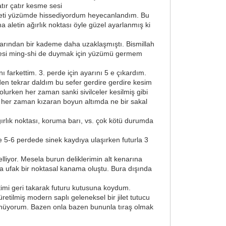
tır çatır kesme sesi
jileti yüzümde hissediyordum heyecanlandım. Bu
 aletin ağırlık noktası öyle güzel ayarlanmış ki
barından bir kademe daha uzaklaşmıştı. Bismillah
Bu sesi ming-shi de duymak için yüzümü germem
ı farkettim. 3. perde için ayarını 5 e çıkardım.
nden tekrar daldım bu sefer gerdire gerdire kesim
lurken her zaman sanki sivilceler kesilmiş gibi
 her zaman kızaran boyun altımda ne bir sakal
 ağırlık noktası, koruma barı, vs. çok kötü durumda
e 5-6 perdede sinek kaydıya ulaşırken futurla 3
lliyor. Mesela burun deliklerimin alt kenarına
a ufak bir noktasal kanama oluştu. Bura dışında
etimi geri takarak futuru kutusuna koydum.
etilmiş modern saplı geleneksel bir jilet tutucu
düşünüyorum. Bazen onla bazen bununla tıraş olmak