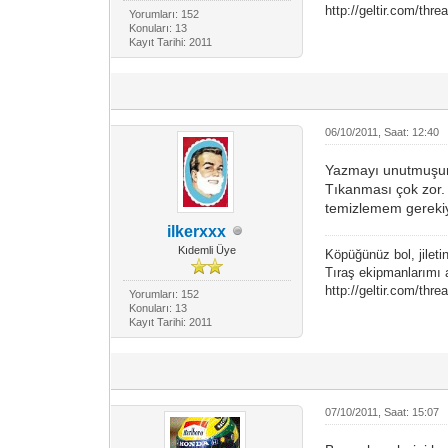
http://geltir.com/thr
Yorumları: 152
Konuları: 13
Kayıt Tarihi: 2011
06/10/2011, Saat: 12:40
Yazmayı unutmuşum. 
Tıkanması çok zor.
temizlemem gerekiyo
ilkerxxx
Kıdemli Üye
Köpüğünüz bol, jileti
Tıraş ekipmanlarımı a
http://geltir.com/thr
Yorumları: 152
Konuları: 13
Kayıt Tarihi: 2011
07/10/2011, Saat: 15:07