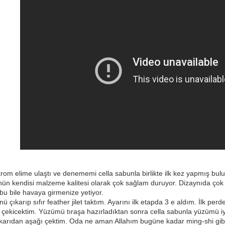
rom elime ulaştı ve denememi cella sabunla birlikte ilk kez yapmış 
 kendisi malzeme kalitesi olarak çok sağlam duruyor. Dizaynıda çok hoş
bu bile havaya girmenize yetiyor.
ü çıkarıp sıfır feather jilet taktım. Ayarını ilk etapda 3 e aldım. İlk 
r çekicektim. Yüzümü tıraşa hazırladıktan sonra cella sabunla yüzümü i
arıdan aşağı çektim. Oda ne aman Allahım bugüne kadar ming-shi gibi