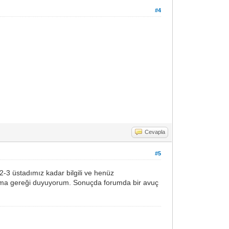
#4
Cevapla
#5
-3 üstadımız kadar bilgili ve henüz
şma gereği duyuyorum. Sonuçda forumda bir avuç