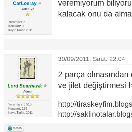
veremiyorum biliyoru
CarLosray
Yeni Üye
kalacak onu da alma
Yorumları: 5
Konuları: 0
Kayıt Tarihi: 2011
30/09/2011, Saat: 22:04
2 parça olmasından d
ve jilet değiştirmesi h
Lord Sparhawk
Admin
http://tiraskeyfim.blo
Yorumları: 3,515
Konuları: 125
http://saklinotalar.blo
Kayıt Tarihi: 2011
WWW