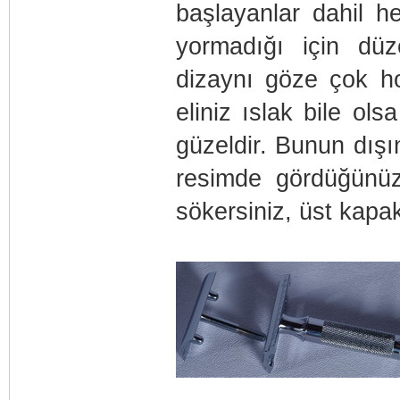
başlayanlar dahil he
yormadığı için düz
dizaynı göze çok hoş
eliniz ıslak bile ols
güzeldir. Bunun dışı
resimde gördüğünüz 
sökersiniz, üst kapak