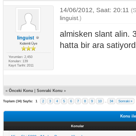
14/06/2012, Saat: 20:11
(
linguist
.)
almisken slant alin.
linguist
hatta bir ara satiyor
Kıdemli Üye
Yorumları: 2,450
Konuları: 139
Kayıt Tarihi: 2011
«
Önceki Konu
|
Sonraki Konu
»
Toplam (34) Sayfa:
1
2
3
4
5
6
7
8
9
10
..
34
Sonraki »
Konu ile
Konular