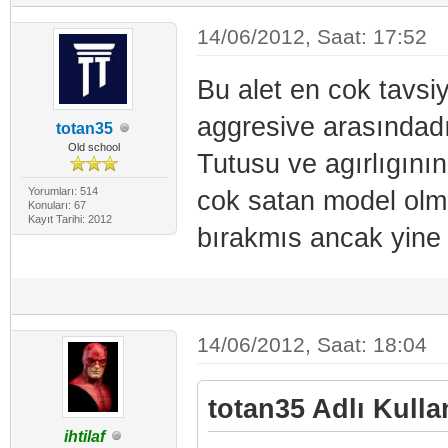
14/06/2012, Saat: 17:52
Bu alet en cok tavsiy
aggresive arasındadır
totan35
Old school
Tutusu ve agırlıgını
Yorumları: 514
cok satan model olm
Konuları: 67
Kayıt Tarihi: 2012
bırakmıs ancak yine 
14/06/2012, Saat: 18:04
totan35 Adlı Kullan
ihtilaf