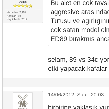
Bu alet en cok tavsi
Admin
aggresive arasındadı
Yorumları: 7,951
Konuları: 98
Tutusu ve agırlıgın
Kayıt Tarihi: 2012
cok satan model olm
ED89 bırakmıs ancak
selam, 89 vs 34c yo
etki yapacak,kafala
14/06/2012, Saat: 20:03
birbirine yaklaşık y