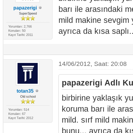
barı ile arasındaki 
papazerigi
SuperSpeed
mild makine sevgim 
Yorumları: 2,766
ayrıca da kısa saplı..
Konuları: 50
Kayıt Tarihi: 2011
14/06/2012, Saat: 20:08
papazerigi Adlı Ku
totan35
birbirine yaklaşık 
Old school
koruma barı ile ara
Yorumları: 514
Konuları: 67
mild. sırf mild ma
Kayıt Tarihi: 2012
bunu... ayrıca da kı