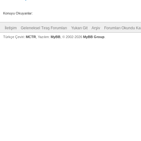
Konuyu Okuyanlar:
İletişim
Geleneksel Tıraş Forumları
Yukarı Git
Arşiv
Forumları Okundu Ka
Türkçe Çeviri:
MCTR
, Yazılım:
MyBB
, © 2002-2026
MyBB Group
.