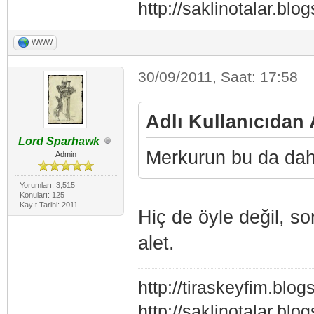
http://saklinotalar.blo
WWW
30/09/2011, Saat: 17:58
Adlı Kullanıcıdan A
Lord Sparhawk
Merkurun bu da dahi
Admin
Yorumları: 3,515
Konuları: 125
Kayıt Tarihi: 2011
Hiç de öyle değil, son
alet.
http://tiraskeyfim.blo
http://saklinotalar.blo