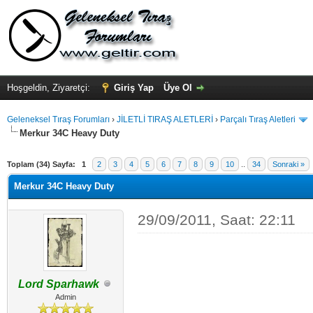
Hoşgeldin, Ziyaretçi:
Giriş Yap
Üye Ol
Geleneksel Tıraş Forumları
›
JİLETLİ TIRAŞ ALETLERİ
›
Parçalı Tıraş Aletleri
Merkur 34C Heavy Duty
Toplam (34) Sayfa:
1
2
3
4
5
6
7
8
9
10
..
34
Sonraki »
Merkur 34C Heavy Duty
29/09/2011, Saat: 22:11
Lord Sparhawk
Admin