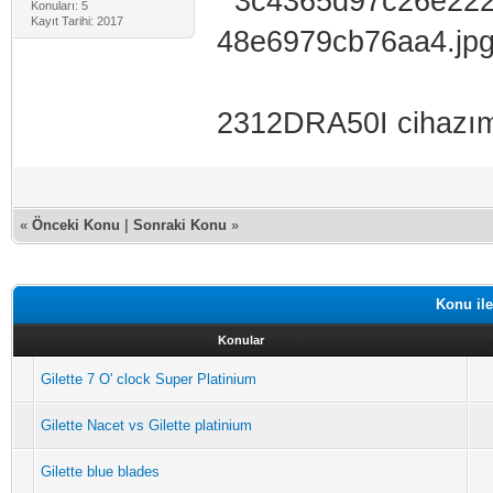
Konuları: 5
Kayıt Tarihi: 2017
2312DRA50I cihazımd
«
Önceki Konu
|
Sonraki Konu
»
Konu ile
Konular
Gilette 7 O' clock Super Platinium
Gilette Nacet vs Gilette platinium
Gilette blue blades