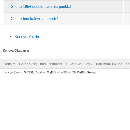
Gilette 1954 double razor ile punktal
Gilette boş kaleye atamadı !..
Konuyu Yazdır
Konuyu Okuyanlar:
İletişim
Geleneksel Tıraş Forumları
Yukarı Git
Arşiv
Forumları Okundu Ka
Türkçe Çeviri:
MCTR
, Yazılım:
MyBB
, © 2002-2026
MyBB Group
.