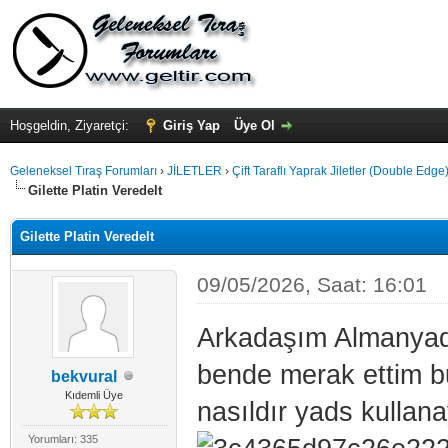
Hoşgeldin, Ziyaretçi:
Giriş Yap
Üye Ol
Geleneksel Tıraş Forumları
›
JİLETLER
›
Çift Taraflı Yaprak Jiletler (Double Edge
Gilette Platin Veredelt
Gilette Platin Veredelt
09/05/2026, Saat: 16:01
Arkadaşım Almanyada 
bende merak ettim bu 
bekvural
Kıdemli Üye
nasıldır yads kulla
Yorumları: 335