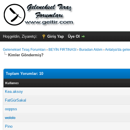
Hoşgeldin, Ziyaretçi:
Giriş Yap
Üye Ol
Geleneksel Tıraş Forumları
›
BEYİN FIRTINASI
›
Buradan Aldım
›
Antalya'da gelen
Kimler Göndermiş?
Toplam Yorumlar: 10
Kullanıcı
Kea.aksoy
FatGürSakal
ooppss
wololo
Pino