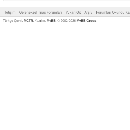
İletişim
Geleneksel Tıraş Forumları
Yukarı Git
Arşiv
Forumları Okundu Ka
Türkçe Çeviri:
MCTR
, Yazılım:
MyBB
, © 2002-2026
MyBB Group
.