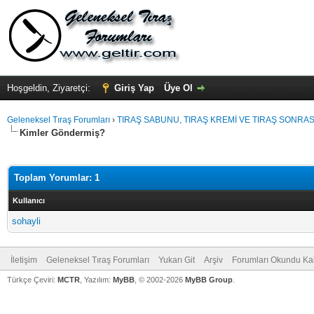
Hoşgeldin, Ziyaretçi:
Giriş Yap
Üye Ol
Geleneksel Tıraş Forumları
›
TIRAŞ SABUNU, TIRAŞ KREMİ VE TIRAŞ SONRASI
Kimler Göndermiş?
Toplam Yorumlar: 1
Kullanıcı
sohayli
İletişim
Geleneksel Tıraş Forumları
Yukarı Git
Arşiv
Forumları Okundu Ka
Türkçe Çeviri:
MCTR
, Yazılım:
MyBB
, © 2002-2026
MyBB Group
.