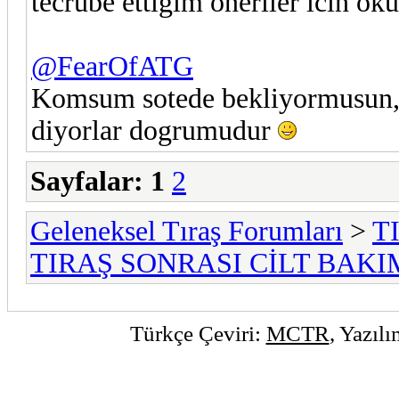
tecrube ettigim oneriler icin ok
@FearOfATG
Komsum sotede bekliyormusun, y
diyorlar dogrumudur
Sayfalar:
1
2
Geleneksel Tıraş Forumları
>
T
TIRAŞ SONRASI CİLT BAKI
Türkçe Çeviri:
MCTR
, Yazıl