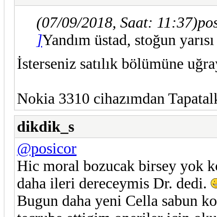
(07/09/2018, Saat: 11:37)
pos
]
Yandım üstad, stoğun yarısı
İsterseniz satılık bölümüne uğr
Nokia 3310 cihazımdan Tapatalk 
dikdik_s
@posicor
Hic moral bozucak birsey yok k
daha ileri dereceymis Dr. dedi.
Bugun daha yeni Cella sabun kon