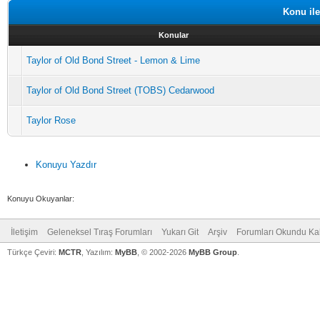
Konu ile
Konular
Taylor of Old Bond Street - Lemon & Lime
Taylor of Old Bond Street (TOBS) Cedarwood
Taylor Rose
Konuyu Yazdır
Konuyu Okuyanlar:
İletişim
Geleneksel Tıraş Forumları
Yukarı Git
Arşiv
Forumları Okundu Ka
Türkçe Çeviri:
MCTR
, Yazılım:
MyBB
, © 2002-2026
MyBB Group
.