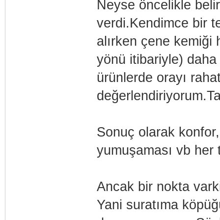
Neyse öncelikle belir
verdi.Kendimce bir t
alırken çene kemiği 
yönü itibariyle) daha
ürünlerde orayı rah
değerlendiriyorum.Ta
Sonuç olarak konfor,r
yumuşaması vb her tü
Ancak bir nokta vark
Yani suratıma köpüğü