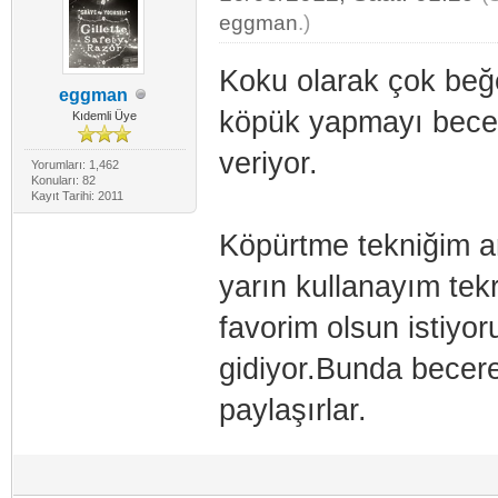
eggman
.)
Koku olarak çok beğe
eggman
köpük yapmayı bece
Kıdemli Üye
veriyor.
Yorumları: 1,462
Konuları: 82
Kayıt Tarihi: 2011
Köpürtme tekniğim a
yarın kullanayım tek
favorim olsun istiyo
gidiyor.Bunda becere
paylaşırlar.