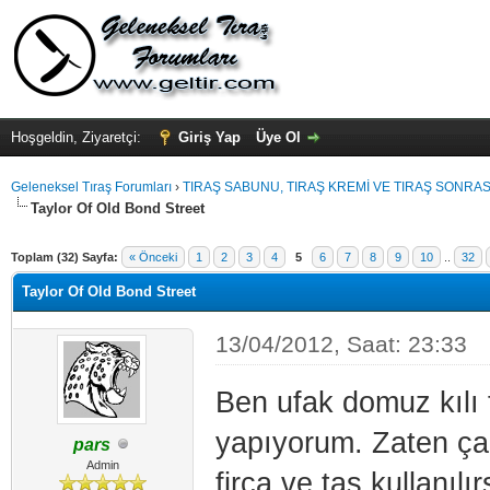
Hoşgeldin, Ziyaretçi:
Giriş Yap
Üye Ol
Geleneksel Tıraş Forumları
›
TIRAŞ SABUNU, TIRAŞ KREMİ VE TIRAŞ SONRASI
Taylor Of Old Bond Street
Toplam (32) Sayfa:
« Önceki
1
2
3
4
5
6
7
8
9
10
..
32
Taylor Of Old Bond Street
13/04/2012, Saat: 23:33
Ben ufak domuz kılı
yapıyorum. Zaten ça
pars
Admin
firça ve tas kullanıl