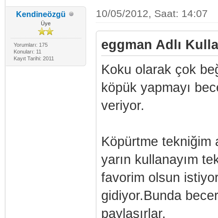
10/05/2012, Saat: 14:07
Kendineözgü
Üye
eggman Adlı Kullan
Yorumları: 175
Konuları: 11
Kayıt Tarihi: 2011
Koku olarak çok beğ
köpük yapmayı bece
veriyor.
Köpürtme tekniğim 
yarın kullanayım te
favorim olsun istiy
gidiyor.Bunda becer
paylaşırlar.