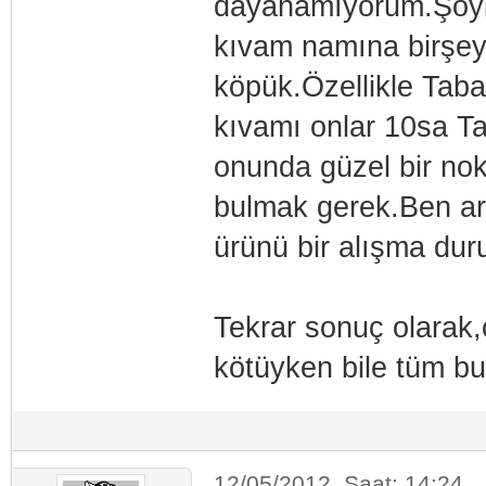
dayanamıyorum.Şöyl
kıvam namına birşey
köpük.Özellikle Tab
kıvamı onlar 10sa Ta
onunda güzel bir nok
bulmak gerek.Ben ara
ürünü bir alışma du
Tekrar sonuç olarak,
kötüyken bile tüm bun
12/05/2012, Saat: 14:24