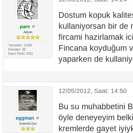
Dostum kopuk kalites
kullaniyorsan bir d
pars
Admin
fircami hazirlamak ic
Yorumları: 2,008
Fincana koyduğum ve
Konuları: 38
Kayıt Tarihi: 2011
yaparken de kullani
12/05/2012, Saat: 14:50
Bu su muhabbetini B
öyle deneyeyim belki
eggman
Kıdemli Üye
kremlerde gayet iyiyk