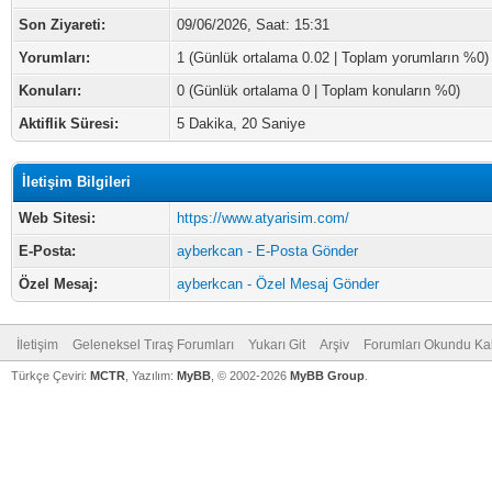
Son Ziyareti:
09/06/2026, Saat: 15:31
Yorumları:
1 (Günlük ortalama 0.02 | Toplam yorumların %0)
Konuları:
0 (Günlük ortalama 0 | Toplam konuların %0)
Aktiflik Süresi:
5 Dakika, 20 Saniye
İletişim Bilgileri
Web Sitesi:
https://www.atyarisim.com/
E-Posta:
ayberkcan - E-Posta Gönder
Özel Mesaj:
ayberkcan - Özel Mesaj Gönder
İletişim
Geleneksel Tıraş Forumları
Yukarı Git
Arşiv
Forumları Okundu Ka
Türkçe Çeviri:
MCTR
, Yazılım:
MyBB
, © 2002-2026
MyBB Group
.