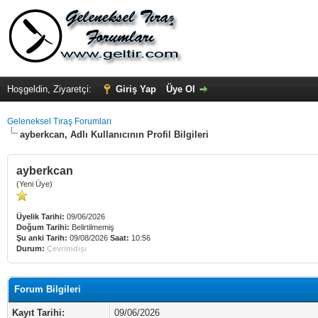
Hoşgeldin, Ziyaretçi:
Giriş Yap
Üye Ol
Geleneksel Tıraş Forumları
ayberkcan, Adlı Kullanıcının Profil Bilgileri
ayberkcan
(Yeni Üye)
Üyelik Tarihi:
09/06/2026
Doğum Tarihi:
Belirtilmemiş
Şu anki Tarih:
09/08/2026
Saat:
10:56
Durum:
Çevrimdışı
Forum Bilgileri
Kayıt Tarihi:
09/06/2026