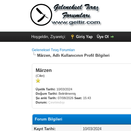
Hoşgeldin, Ziyaretçi:
Giriş Yap
Üye Ol
Geleneksel Tıraş Forumları
Märzen, Adlı Kullanıcının Profil Bilgileri
Märzen
(Cillet)
Üyelik Tarihi:
10/03/2024
Doğum Tarihi:
Belirtilmemiş
Şu anki Tarih:
07/08/2026
Saat:
15:43
Durum:
Çevrimdışı
Forum Bilgileri
Kayıt Tarihi:
10/03/2024