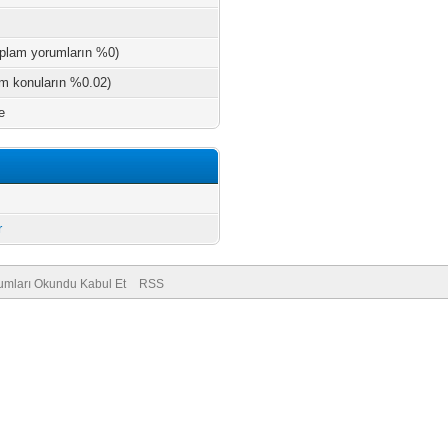
oplam yorumların %0)
am konuların %0.02)
e
r
umları Okundu Kabul Et
RSS