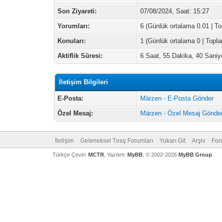
Son Ziyareti:
07/08/2024, Saat: 15:27
Yorumları:
6 (Günlük ortalama 0.01 | T
Konuları:
1 (Günlük ortalama 0 | Topl
Aktiflik Süresi:
6 Saat, 55 Dakika, 40 Saniy
İletişim Bilgileri
E-Posta:
Märzen - E-Posta Gönder
Özel Mesaj:
Märzen - Özel Mesaj Gönde
İletişim
Geleneksel Tıraş Forumları
Yukarı Git
Arşiv
For
Türkçe Çeviri:
MCTR
, Yazılım:
MyBB
, © 2002-2026
MyBB Group
.