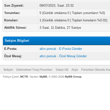
Son Ziyareti:
09/07/2023, Saat: 23:32
Yorumları:
5 (Günlük ortalama 0 | Toplam yorumların %0)
Konuları:
1 (Günlük ortalama 0 | Toplam konuların %0.02)
Aktiflik Süresi:
3 Saat, 11 Dakika, 27 Saniye
İletişim Bilgileri
E-Posta:
altın porsuk - E-Posta Gönder
Özel Mesaj:
altın porsuk - Özel Mesaj Gönder
İletişim
Geleneksel Tıraş Forumları
Yukarı Git
Arşiv
Forumları Okundu Ka
Türkçe Çeviri:
MCTR
, Yazılım:
MyBB
, © 2002-2026
MyBB Group
.