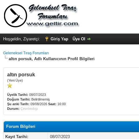
Hoşgeldin, Ziyaretçi:
Giriş Yap
Üye Ol
Geleneksel Tıraş Forumları
altın porsuk, Adlı Kullanıcının Profil Bilgileri
altın porsuk
(Yeni Üye)
Üyelik Tarihi:
08/07/2023
Doğum Tarihi:
Belirtilmemiş
Şu anki Tarih:
09/08/2026
Saat:
16:00
Durum:
Çevrimdışı
Forum Bilgileri
Kayıt Tarihi:
08/07/2023