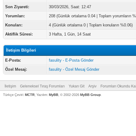
Son Ziyareti:
30/03/2026, Saat: 12:47
Yorumları:
208 (Günlük ortalama 0.04 | Toplam yorumların %
Konuları:
4 (Günlük ortalama 0 | Toplam konuların %0.06)
Aktiflik Süresi:
3 Hafta, 1 Gün, 14 Saat
İletişim Bilgileri
E-Posta:
fasulity - E-Posta Gönder
Özel Mesaj:
fasulity - Özel Mesaj Gönder
İletişim
Geleneksel Tıraş Forumları
Yukarı Git
Arşiv
Forumları Okundu Ka
Türkçe Çeviri:
MCTR
, Yazılım:
MyBB
, © 2002-2026
MyBB Group
.