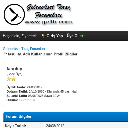
Hoşgeldin, Ziyaretçi:
Giriş Yap
Üye Ol
Geleneksel Tıraş Forumları
fasulity, Adlı Kullanıcının Profil Bilgileri
fasulity
(Sede Üye)
Üyelik Tarihi:
24/08/2012
Doğum Tarihi:
14/10/1980 - [Şu anda 45 yaşında]
Şu anki Tarih:
06/08/2026
Saat:
19:24
Durum:
Çevrimdışı
Forum Bilgileri
Kayıt Tarihi:
24/08/2012