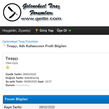
Hoşgeldin, Ziyaretçi:
Giriş Yap
Üye Ol
Geleneksel Tıraş Forumları
Tıraşçı, Adlı Kullanıcının Profil Bilgileri
Tıraşçı
(Yeni Üye)
Üyelik Tarihi:
08/02/2020
Doğum Tarihi:
Belirtilmemiş
Şu anki Tarih:
09/08/2026
Saat:
10:57
Durum:
Çevrimdışı
Forum Bilgileri
Kayıt Tarihi:
08/02/2020