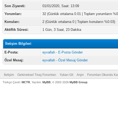
Son Ziyareti:
01/01/2020, Saat: 13:09
Yorumları:
32 (Günlük ortalama 0.01 | Toplam yorumların %0
Konuları:
2 (Günlük ortalama 0 | Toplam konuların %0.03)
Aktiflik Süresi:
1 Gün, 3 Saat, 23 Dakika
İletişim Bilgileri
E-Posta:
eyvallah - E-Posta Gönder
Özel Mesaj:
eyvallah - Özel Mesaj Gönder
İletişim
Geleneksel Tıraş Forumları
Yukarı Git
Arşiv
Forumları Okundu Ka
Türkçe Çeviri:
MCTR
, Yazılım:
MyBB
, © 2002-2026
MyBB Group
.