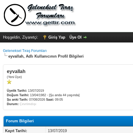
Hoşgeldin, Ziyaretçi:
Giriş Yap
Üye Ol
Geleneksel Tıraş Forumları
eyvallah, Adlı Kullanıcının Profil Bilgileri
eyvallah
(Yeni Üye)
Üyelik Tarihi:
13/07/2019
Doğum Tarihi:
13/04/1982 - [Şu anda 44 yaşında]
Şu anki Tarih:
07/08/2026
Saat:
09:05
Durum:
Çevrimdışı
Forum Bilgileri
Kayıt Tarihi:
13/07/2019