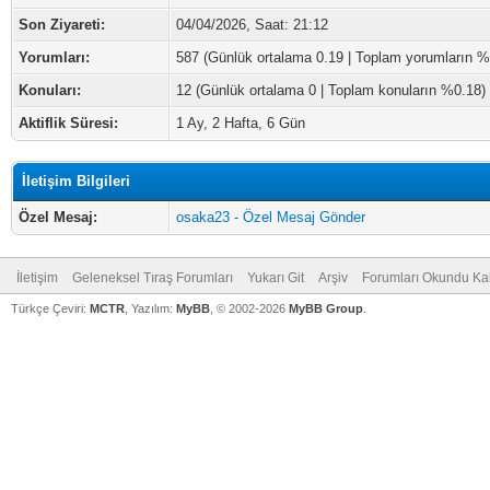
Son Ziyareti:
04/04/2026, Saat: 21:12
Yorumları:
587 (Günlük ortalama 0.19 | Toplam yorumların %
Konuları:
12 (Günlük ortalama 0 | Toplam konuların %0.18)
Aktiflik Süresi:
1 Ay, 2 Hafta, 6 Gün
İletişim Bilgileri
Özel Mesaj:
osaka23 - Özel Mesaj Gönder
İletişim
Geleneksel Tıraş Forumları
Yukarı Git
Arşiv
Forumları Okundu Ka
Türkçe Çeviri:
MCTR
, Yazılım:
MyBB
, © 2002-2026
MyBB Group
.