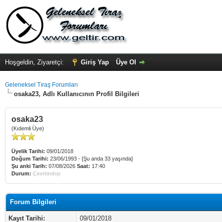
Hoşgeldin, Ziyaretçi:
Giriş Yap
Üye Ol
Geleneksel Tıraş Forumları
osaka23, Adlı Kullanıcının Profil Bilgileri
osaka23
(Kıdemli Üye)
Üyelik Tarihi:
09/01/2018
Doğum Tarihi:
23/06/1993 - [Şu anda 33 yaşında]
Şu anki Tarih:
07/08/2026
Saat:
17:40
Durum:
Çevrimdışı
Forum Bilgileri
Kayıt Tarihi:
09/01/2018