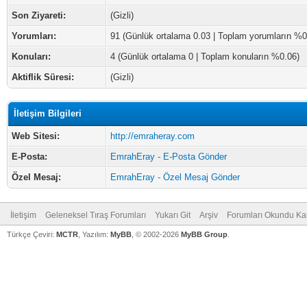
Son Ziyareti:
(Gizli)
Yorumları:
91 (Günlük ortalama 0.03 | Toplam yorumların %0
Konuları:
4 (Günlük ortalama 0 | Toplam konuların %0.06)
Aktiflik Süresi:
(Gizli)
İletişim Bilgileri
Web Sitesi:
http://emraheray.com
E-Posta:
EmrahEray - E-Posta Gönder
Özel Mesaj:
EmrahEray - Özel Mesaj Gönder
İletişim
Geleneksel Tıraş Forumları
Yukarı Git
Arşiv
Forumları Okundu Ka
Türkçe Çeviri:
MCTR
, Yazılım:
MyBB
, © 2002-2026
MyBB Group
.