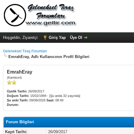
Hoşgeldin, Ziyaretçi:
Giriş Yap
Üye Ol
Geleneksel Tıraş Forumları
EmrahEray, Adlı Kullanıcının Profil Bilgileri
EmrahEray
(Kamisori)
Üyelik Tarihi:
26/09/2017
Doğum Tarihi:
15/02/1994 - [Şu anda 32 yaşında]
Şu anki Tarih:
09/08/2026
Saat:
08:49
Durum:
Forum Bilgileri
Kayıt Tarihi:
26/09/2017