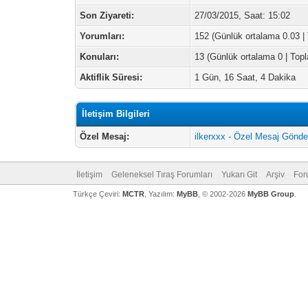
Son Ziyareti:
27/03/2015, Saat: 15:02
Yorumları:
152 (Günlük ortalama 0.03 |
Konuları:
13 (Günlük ortalama 0 | Top
Aktiflik Süresi:
1 Gün, 16 Saat, 4 Dakika
İletişim Bilgileri
Özel Mesaj:
ilkerxxx - Özel Mesaj Gönde
İletişim
Geleneksel Tıraş Forumları
Yukarı Git
Arşiv
For
Türkçe Çeviri:
MCTR
, Yazılım:
MyBB
, © 2002-2026
MyBB Group
.