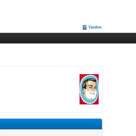
Yardım
.