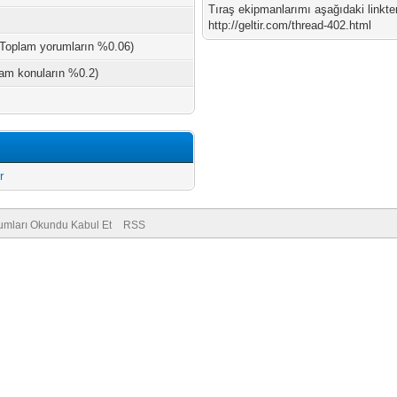
Tıraş ekipmanlarımı aşağıdaki linkten
http://geltir.com/thread-402.html
 Toplam yorumların %0.06)
lam konuların %0.2)
r
umları Okundu Kabul Et
RSS