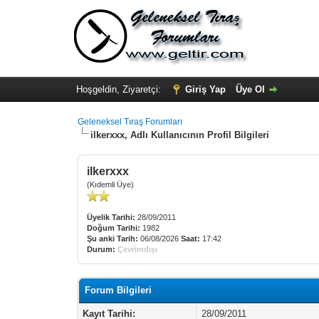
Hoşgeldin, Ziyaretçi:
Giriş Yap
Üye Ol
Geleneksel Tıraş Forumları
ilkerxxx, Adlı Kullanıcının Profil Bilgileri
ilkerxxx
(Kıdemli Üye)
Üyelik Tarihi:
28/09/2011
Doğum Tarihi:
1982
Şu anki Tarih:
06/08/2026
Saat:
17:42
Durum:
Çevrimdışı
Forum Bilgileri
Kayıt Tarihi:
28/09/2011