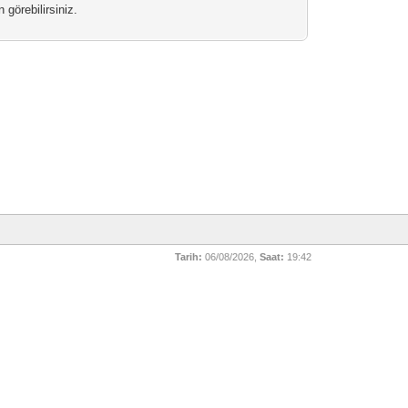
 görebilirsiniz.
Tarih:
06/08/2026,
Saat:
19:42