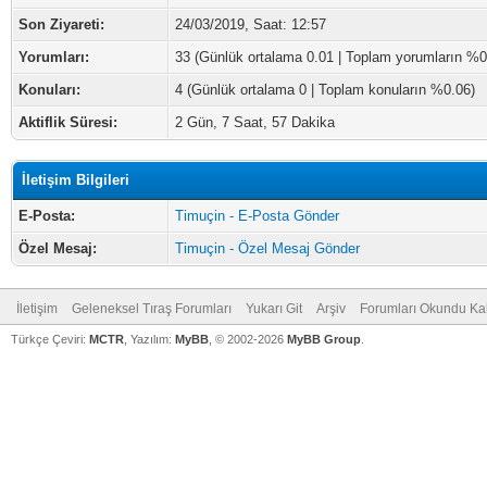
Son Ziyareti:
24/03/2019, Saat: 12:57
Yorumları:
33 (Günlük ortalama 0.01 | Toplam yorumların %0
Konuları:
4 (Günlük ortalama 0 | Toplam konuların %0.06)
Aktiflik Süresi:
2 Gün, 7 Saat, 57 Dakika
İletişim Bilgileri
E-Posta:
Timuçin - E-Posta Gönder
Özel Mesaj:
Timuçin - Özel Mesaj Gönder
İletişim
Geleneksel Tıraş Forumları
Yukarı Git
Arşiv
Forumları Okundu Ka
Türkçe Çeviri:
MCTR
, Yazılım:
MyBB
, © 2002-2026
MyBB Group
.