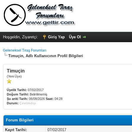
Hoşgeldin, Ziyaretçi:
Giriş Yap
Üye Ol
Geleneksel Tıraş Forumları
Timuçin, Adlı Kullanıcının Profil Bilgileri
Timuçin
(Yeni Üye)
Üyelik Tarihi:
07/02/2017
Doğum Tarihi:
Belirtilmemiş
Şu anki Tarih:
06/08/2026
Saat:
04:28
Durum:
Çevrimdışı
Forum Bilgileri
Kayıt Tarihi:
07/02/2017