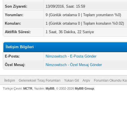
Son Ziyareti:
13/09/2016, Saat: 15:59
Yorumları:
9 (Günlük ortalama 0 | Toplam yorumların %0)
Konuları:
1 (Günlük ortalama 0 | Toplam konuların %0.02)
Aktiflik Süresi:
1 Saat, 36 Dakika, 22 Saniye
İletişim Bilgileri
E-Posta:
Nimzowitsch - E-Posta Gönder
Özel Mesaj:
Nimzowitsch - Özel Mesaj Gönder
İletişim
Geleneksel Tıraş Forumları
Yukarı Git
Arşiv
Forumları Okundu Ka
Türkçe Çeviri:
MCTR
, Yazılım:
MyBB
, © 2002-2026
MyBB Group
.