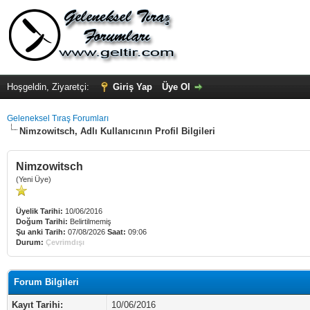
Hoşgeldin, Ziyaretçi:
Giriş Yap
Üye Ol
Geleneksel Tıraş Forumları
Nimzowitsch, Adlı Kullanıcının Profil Bilgileri
Nimzowitsch
(Yeni Üye)
Üyelik Tarihi:
10/06/2016
Doğum Tarihi:
Belirtilmemiş
Şu anki Tarih:
07/08/2026
Saat:
09:06
Durum:
Çevrimdışı
Forum Bilgileri
Kayıt Tarihi:
10/06/2016