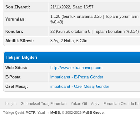
Son Ziyareti:
21/11/2022, Saat: 16:57
1,120 (Günlük ortalama 0.25 | Toplam yorumların
Yorumları:
%0.43)
Konuları:
22 (Günlük ortalama 0 | Toplam konuların %0.34)
Aktiflik Süresi:
3 Ay, 2 Hafta, 6 Gün
İletişim Bilgileri
Web Sitesi:
http://www.extrashaving.com
E-Posta:
impaticaret - E-Posta Gönder
Özel Mesaj:
impaticaret - Özel Mesaj Gönder
İletişim
Geleneksel Tıraş Forumları
Yukarı Git
Arşiv
Forumları Okundu Ka
Türkçe Çeviri:
MCTR
, Yazılım:
MyBB
, © 2002-2026
MyBB Group
.