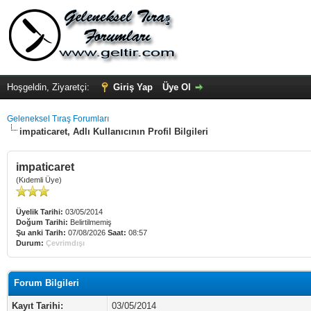
Hoşgeldin, Ziyaretçi:
Giriş Yap
Üye Ol
Geleneksel Tıraş Forumları
impaticaret, Adlı Kullanıcının Profil Bilgileri
impaticaret
(Kıdemli Üye)
Üyelik Tarihi:
03/05/2014
Doğum Tarihi:
Belirtilmemiş
Şu anki Tarih:
07/08/2026
Saat:
08:57
Durum:
Çevrimdışı
Forum Bilgileri
Kayıt Tarihi:
03/05/2014