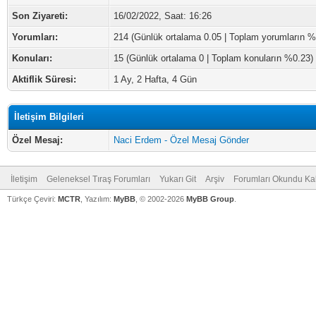
Son Ziyareti:
16/02/2022, Saat: 16:26
Yorumları:
214 (Günlük ortalama 0.05 | Toplam yorumların %
Konuları:
15 (Günlük ortalama 0 | Toplam konuların %0.23)
Aktiflik Süresi:
1 Ay, 2 Hafta, 4 Gün
İletişim Bilgileri
Özel Mesaj:
Naci Erdem - Özel Mesaj Gönder
İletişim
Geleneksel Tıraş Forumları
Yukarı Git
Arşiv
Forumları Okundu Ka
Türkçe Çeviri:
MCTR
, Yazılım:
MyBB
, © 2002-2026
MyBB Group
.