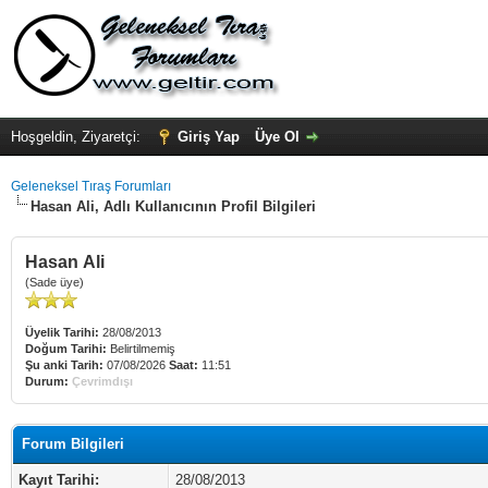
Hoşgeldin, Ziyaretçi:
Giriş Yap
Üye Ol
Geleneksel Tıraş Forumları
Hasan Ali, Adlı Kullanıcının Profil Bilgileri
Hasan Ali
(Sade üye)
Üyelik Tarihi:
28/08/2013
Doğum Tarihi:
Belirtilmemiş
Şu anki Tarih:
07/08/2026
Saat:
11:51
Durum:
Çevrimdışı
Forum Bilgileri
Kayıt Tarihi:
28/08/2013