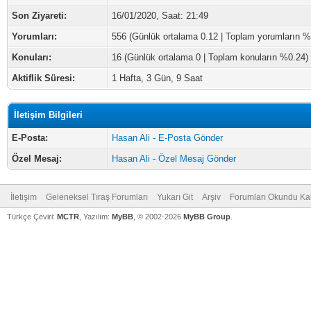
Son Ziyareti:
16/01/2020, Saat: 21:49
Yorumları:
556 (Günlük ortalama 0.12 | Toplam yorumların %
Konuları:
16 (Günlük ortalama 0 | Toplam konuların %0.24)
Aktiflik Süresi:
1 Hafta, 3 Gün, 9 Saat
İletişim Bilgileri
E-Posta:
Hasan Ali - E-Posta Gönder
Özel Mesaj:
Hasan Ali - Özel Mesaj Gönder
İletişim
Geleneksel Tıraş Forumları
Yukarı Git
Arşiv
Forumları Okundu Ka
Türkçe Çeviri:
MCTR
, Yazılım:
MyBB
, © 2002-2026
MyBB Group
.