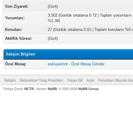
Son Ziyareti:
(Gizli)
3,502 (Günlük ortalama 0.72 | Toplam yorumların
Yorumları:
%1.34)
Konuları:
27 (Günlük ortalama 0.01 | Toplam konuların %0.
Aktiflik Süresi:
(Gizli)
İletişim Bilgileri
Özel Mesaj:
eskiuyemnt - Özel Mesaj Gönder
İletişim
Geleneksel Tıraş Forumları
Yukarı Git
Arşiv
Forumları Okundu Ka
Türkçe Çeviri:
MCTR
, Yazılım:
MyBB
, © 2002-2026
MyBB Group
.