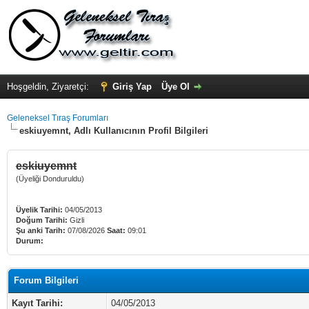
Hoşgeldin, Ziyaretçi:
Giriş Yap
Üye Ol
Geleneksel Tıraş Forumları
eskiuyemnt, Adlı Kullanıcının Profil Bilgileri
eskiuyemnt
(Üyeliği Donduruldu)
Üyelik Tarihi:
04/05/2013
Doğum Tarihi:
Gizli
Şu anki Tarih:
07/08/2026
Saat:
09:01
Durum:
Forum Bilgileri
Kayıt Tarihi:
04/05/2013